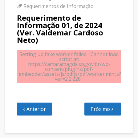
Requerimentos de Informação
Requerimento de
Informação 01, de 2024
(Ver. Valdemar Cardoso
Neto)
Setting up fake worker failed: "Cannot load
script at:
https://camaramagda.sp.gov.br/wp-
content/plugins/pdf-
embedder/assets/js/pdfjs/pdf.worker.min.js?
ver=2.2.228".
Anterior
Próximo