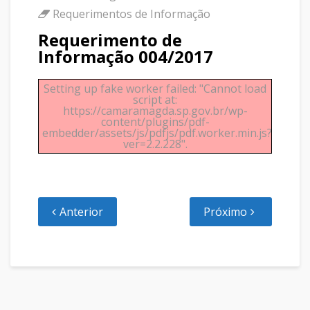
Requerimentos de Informação
Requerimento de
Informação 004/2017
Setting up fake worker failed: "Cannot load
script at:
https://camaramagda.sp.gov.br/wp-
content/plugins/pdf-
embedder/assets/js/pdfjs/pdf.worker.min.js?
ver=2.2.228".
Anterior
Próximo