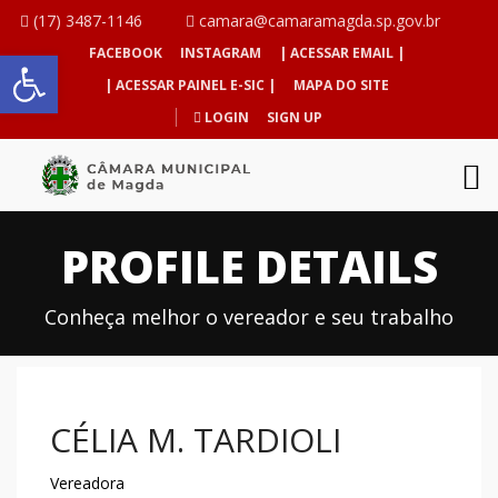
(17) 3487-1146
camara@camaramagda.sp.gov.br
Abrir a barra de ferramentas
FACEBOOK
INSTAGRAM
| ACESSAR EMAIL |
| ACESSAR PAINEL E-SIC |
MAPA DO SITE
LOGIN
SIGN UP
PROFILE DETAILS
Conheça melhor o vereador e seu trabalho
CÉLIA M. TARDIOLI
Vereadora