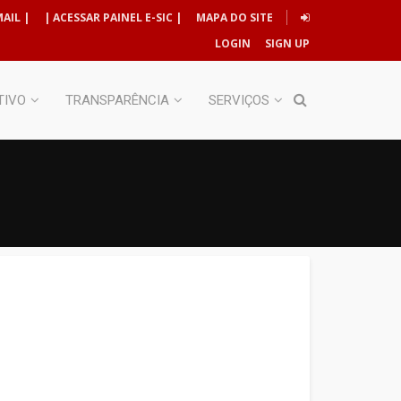
AIL |
| ACESSAR PAINEL E-SIC |
MAPA DO SITE
LOGIN
SIGN UP
TIVO
TRANSPARÊNCIA
SERVIÇOS