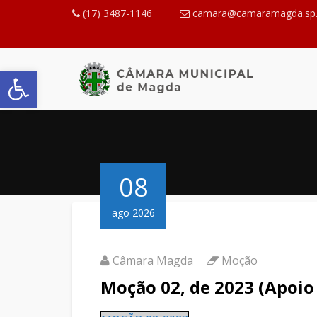
(17) 3487-1146
camara@camaramagda.sp.
Abrir a barra de ferramentas
08
ago 2026
Câmara Magda
Moção
Moção 02, de 2023 (Apoio