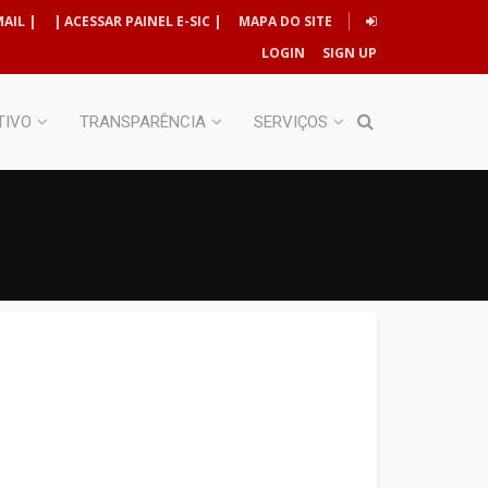
AIL |
| ACESSAR PAINEL E-SIC |
MAPA DO SITE
LOGIN
SIGN UP
TIVO
TRANSPARÊNCIA
SERVIÇOS