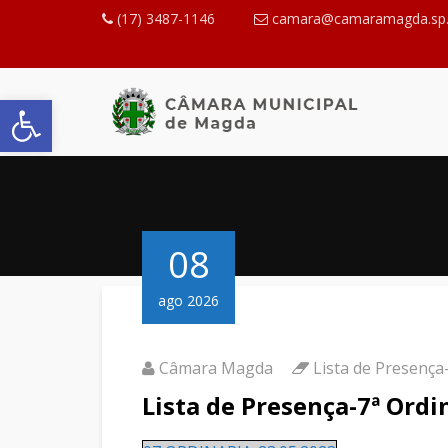
(17) 3487-1146
camara@camaramagda.sp.
Abrir a barra de ferramentas
08
ago 2026
Câmara Magda
Lista de Presenç
Lista de Presença-7ª Ordi