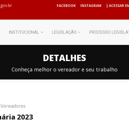
gov.br
FACEBOOK
INSTAGRAM
| ACESSAR EM
INSTITUCIONAL
LEGISLAÇÃO
PROCESSO LEGISLA
DETALHES
Conheça melhor o vereador e seu trabalho
a-Vereadores
nária 2023