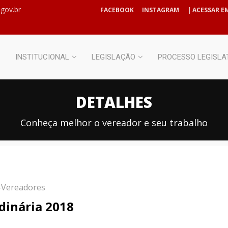
gov.br
FACEBOOK
INSTAGRAM
| ACESSAR EM
INSTITUCIONAL
LEGISLAÇÃO
PROCESSO LEGISLA
DETALHES
Conheça melhor o vereador e seu trabalho
a-Vereadores
rdinária 2018