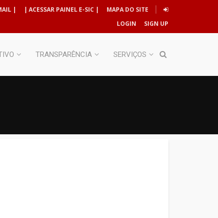
AIL |
| ACESSAR PAINEL E-SIC |
MAPA DO SITE
LOGIN
SIGN UP
TIVO
TRANSPARÊNCIA
SERVIÇOS