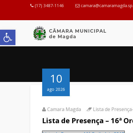
(17) 3487-1146
camara@camaramagda.sp.
Abrir a barra de ferramentas
10
ago 2026
Camara Magda
Lista de Presenç
Lista de Presença – 16ª O