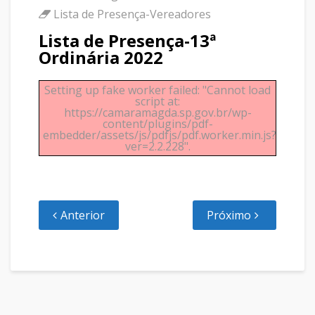
Lista de Presença-Vereadores
Lista de Presença-13ª
Ordinária 2022
Setting up fake worker failed: "Cannot load
script at:
https://camaramagda.sp.gov.br/wp-
content/plugins/pdf-
embedder/assets/js/pdfjs/pdf.worker.min.js?
ver=2.2.228".
Anterior
Próximo