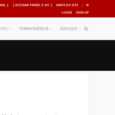
AIL |
| ACESSAR PAINEL E-SIC |
MAPA DO SITE
LOGIN
SIGN UP
TIVO
TRANSPARÊNCIA
SERVIÇOS