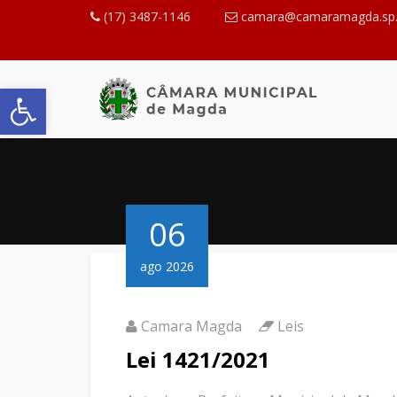
(17) 3487-1146
camara@camaramagda.sp.
Abrir a barra de ferramentas
06
ago 2026
Camara Magda
Leis
Lei 1421/2021