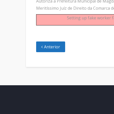
Autoriza a Prefeitura Municipal de Magd
Meritíssimo Juíz de Direito da Comarca 
Setting up fake worker f
Anterior