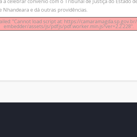
a a celebrar convênio com o Tribunal de Justiça do Estado d
de Nhandeara e dá outras providências.
ailed: "Cannot load script at: https://camaramagda.sp.gov.b
embedder/assets/js/pdfjs/pdf.worker.min.js?ver=2.2.228".