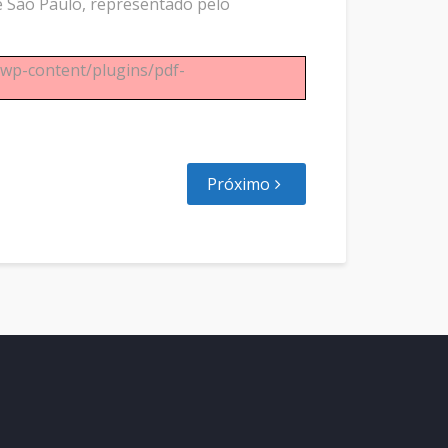
e São Paulo, representado pelo
r/wp-content/plugins/pdf-
Próximo