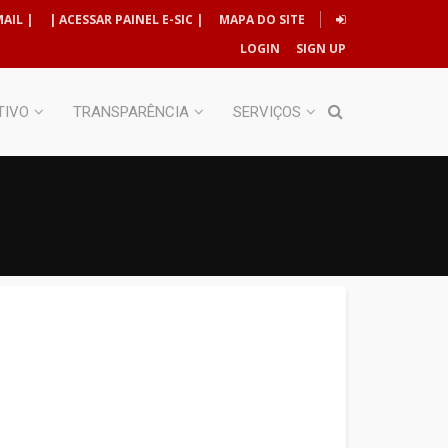
AIL |
| ACESSAR PAINEL E-SIC |
MAPA DO SITE
LOGIN
SIGN UP
TIVO
TRANSPARÊNCIA
SERVIÇOS