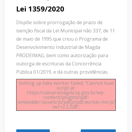
Lei 1359/2020
Dispõe sobre prorrogação de prazo de
isenção fiscal da Lei Municipal não 337, de 11
de maio de 1995 que criou o Programa de
Desenvolvimento Industrial de Magda
PRODEIMAG, bem como autorização para
outorga de escrituras da Concorrência
Pública 01/2019, e dá outras providências.
Setting up fake worker failed: "Cannot load
script at:
https://camaramagda.sp.gov.br/wp-
content/plugins/pdf-
embedder/assets/js/pdfjs/pdf.worker.min.js?
ver=2.2.228".