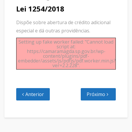
Lei 1254/2018
Dispõe sobre abertura de crédito adicional
especial e dá outras providências.
Setting up fake worker failed: "Cannot load
script at:
https://camaramagda.sp.gov.br/wp-
content/plugins/pdf-
embedder/assets/js/pdfjs/pdf.worker.min.js?
ver=2.2.228".
Anterior
Próximo