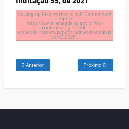
Indicação 55, de 2021
Setting up fake worker failed: "Cannot load
script at:
https://camaramagda.sp.gov.br/wp-
content/plugins/pdf-
embedder/assets/js/pdfjs/pdf.worker.min.js?
ver=2.2.228".
Anterior
Próximo