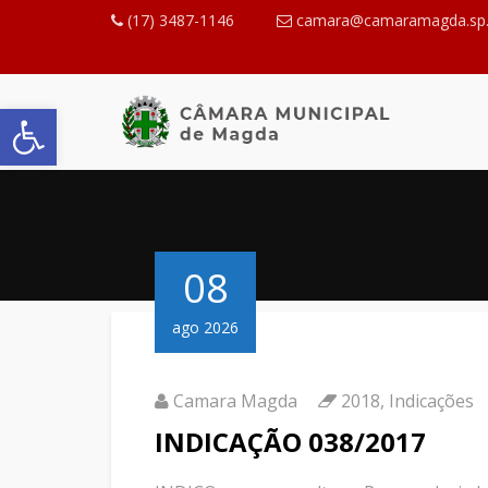
(17) 3487-1146
camara@camaramagda.sp.
Abrir a barra de ferramentas
08
ago 2026
Camara Magda
2018
,
Indicações
INDICAÇÃO 038/2017