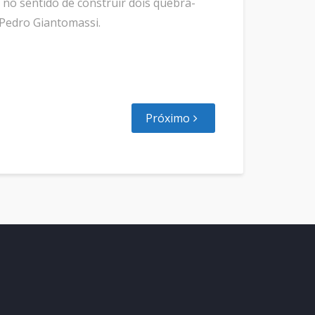
 no sentido de construir dois quebra-
 Pedro Giantomassi.
Próximo