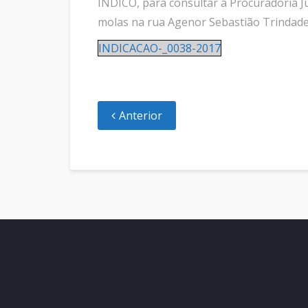
INDICO, para consultar a Procuradoria J
molas na rua Agenor Sebastião Trindade
INDICACAO-_0038-2017
Anterior