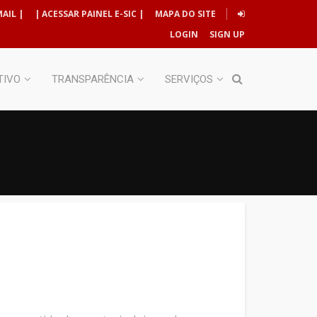
AIL |
| ACESSAR PAINEL E-SIC |
MAPA DO SITE
LOGIN
SIGN UP
TIVO
TRANSPARÊNCIA
SERVIÇOS