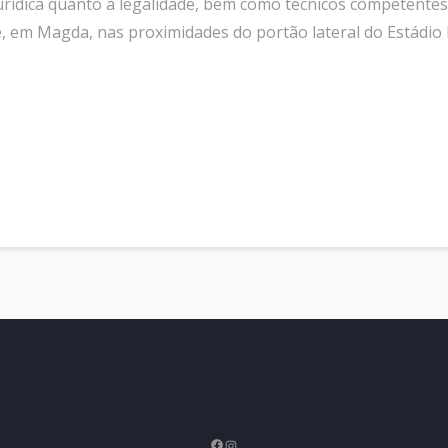
urídica quanto à legalidade, bem como técnicos competentes
, em Magda, nas proximidades do portão lateral do Estádio
Facebook
Instagram