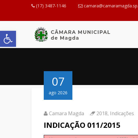
(17) 3487-1146
camara@camaramagda.sp.
Abrir a barra de ferramentas
07
ago 2026
Camara Magda
2018
,
Indicações
INDICAÇÃO 011/2015