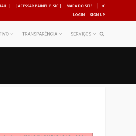
AIL |
| ACESSAR PAINEL E-SIC |
MAPA DO SITE
LOGIN
SIGN UP
TIVO
TRANSPARÊNCIA
SERVIÇOS