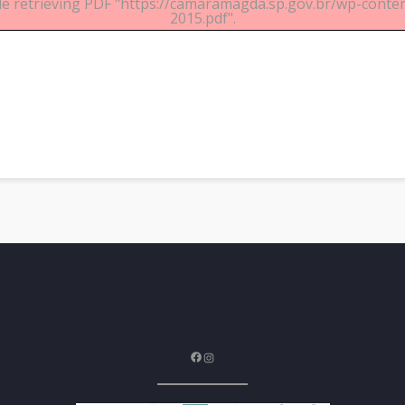
le retrieving PDF "https://camaramagda.sp.gov.br/wp-con
2015.pdf".
Facebook
Instagram