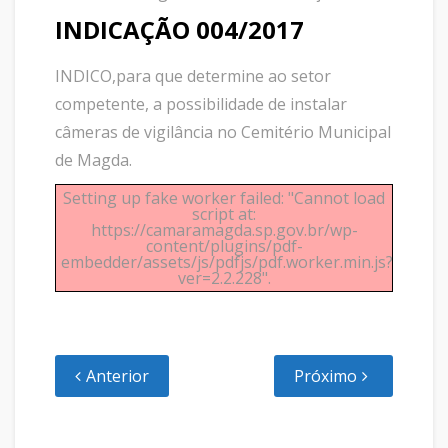
INDICAÇÃO 004/2017
INDICO,para que determine ao setor
competente, a possibilidade de instalar
câmeras de vigilância no Cemitério Municipal
de Magda.
Setting up fake worker failed: "Cannot load
script at:
https://camaramagda.sp.gov.br/wp-
content/plugins/pdf-
embedder/assets/js/pdfjs/pdf.worker.min.js?
ver=2.2.228".
Anterior
Próximo