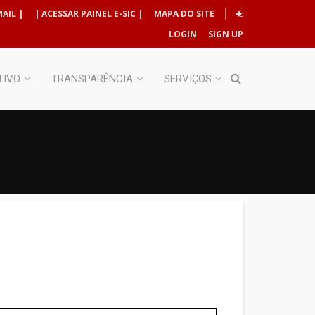
AIL |
| ACESSAR PAINEL E-SIC |
MAPA DO SITE
LOGIN
SIGN UP
TIVO
TRANSPARÊNCIA
SERVIÇOS