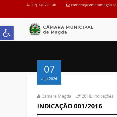
(17) 3487-1146
camara@camaramagda.sp.
Abrir a barra de ferramentas
07
ago 2026
Camara Magda
2018
,
Indicações
INDICAÇÃO 001/2016