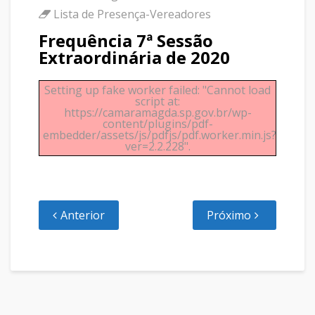
Lista de Presença-Vereadores
Frequência 7ª Sessão
Extraordinária de 2020
Setting up fake worker failed: "Cannot load
script at:
https://camaramagda.sp.gov.br/wp-
content/plugins/pdf-
embedder/assets/js/pdfjs/pdf.worker.min.js?
ver=2.2.228".
Anterior
Próximo