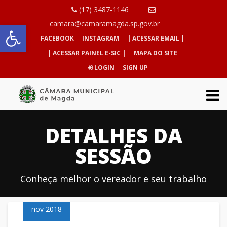
(17) 3487-1146
Abrir a barra de ferramentas
camara@camaramagda.sp.gov.br
FACEBOOK
INSTAGRAM
| ACESSAR EMAIL |
| ACESSAR PAINEL E-SIC |
MAPA DO SITE
LOGIN
SIGN UP
DETALHES DA
SESSÃO
Conheça melhor o vereador e seu trabalho
06
nov 2018