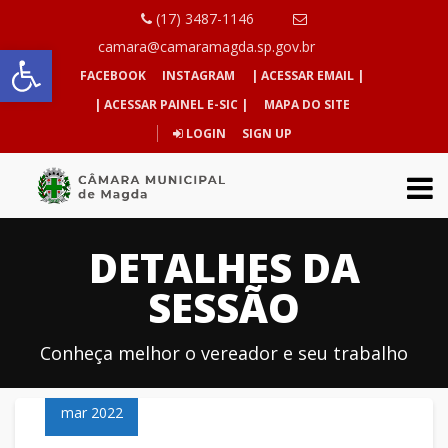
(17) 3487-1146
Abrir a barra de ferramentas
camara@camaramagda.sp.gov.br
FACEBOOK
INSTAGRAM
| ACESSAR EMAIL |
| ACESSAR PAINEL E-SIC |
MAPA DO SITE
LOGIN
SIGN UP
DETALHES DA
SESSÃO
Conheça melhor o vereador e seu trabalho
08
mar 2022