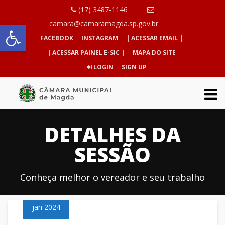
(17) 3487-1146
Abrir a barra de ferramentas
camara@camaramagda.sp.gov.br
FACEBOOK
INSTAGRAM
| ACESSAR EMAIL |
| ACESSAR PAINEL E-SIC |
MAPA DO SITE
LOGIN
SIGN UP
DETALHES DA
SESSÃO
Conheça melhor o vereador e seu trabalho
04
jan 2024