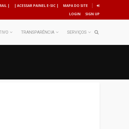
AIL |
| ACESSAR PAINEL E-SIC |
MAPA DO SITE
LOGIN
SIGN UP
TIVO
TRANSPARÊNCIA
SERVIÇOS