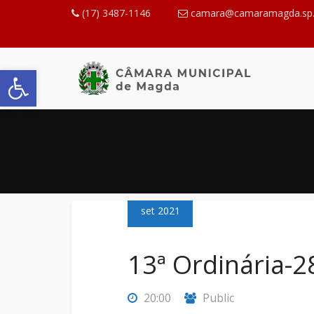
(17) 3487-1146
camara@camaramagda.sp.
Abrir a barra de ferramentas
28
set 2021
13ª Ordinária-
20:00
Public