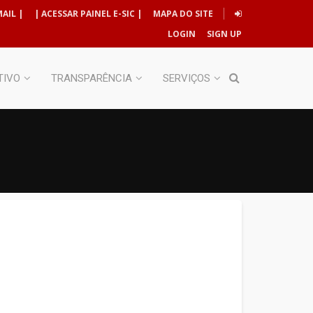
AIL |
| ACESSAR PAINEL E-SIC |
MAPA DO SITE
LOGIN
SIGN UP
TIVO
TRANSPARÊNCIA
SERVIÇOS