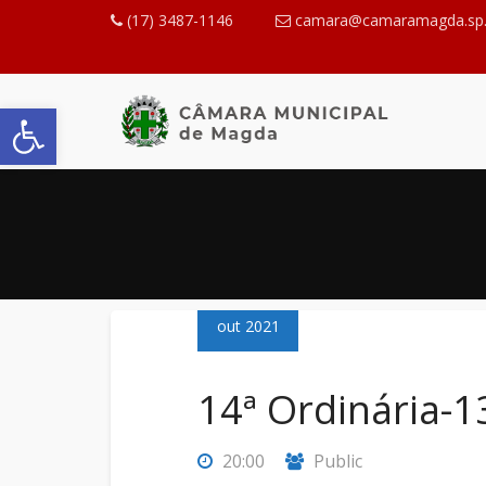
(17) 3487-1146
camara@camaramagda.sp.
Abrir a barra de ferramentas
13
out 2021
14ª Ordinária-
20:00
Public