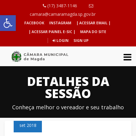
(17) 3487-1146
Abrir a barra de ferramentas
camara@camaramagda.sp.gov.br
FACEBOOK
INSTAGRAM
| ACESSAR EMAIL |
| ACESSAR PAINEL E-SIC |
MAPA DO SITE
LOGIN
SIGN UP
DETALHES DA
SESSÃO
Conheça melhor o vereador e seu trabalho
25
set 2018