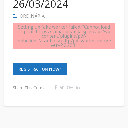
26/03/2024
ORDINÁRIA
Setting up fake worker failed: "Cannot load
script at: https://camaramagda.sp.gov.br/wp-
content/plugins/pdf-
embedder/assets/js/pdfjs/pdf.worker.min.js?
ver=2.2.228".
REGISTRATION NOW
Share This Course