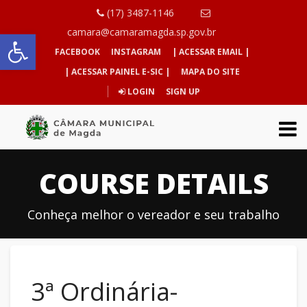
(17) 3487-1146
Abrir a barra de ferramentas
camara@camaramagda.sp.gov.br
FACEBOOK
INSTAGRAM
| ACESSAR EMAIL |
| ACESSAR PAINEL E-SIC |
MAPA DO SITE
LOGIN
SIGN UP
COURSE DETAILS
Conheça melhor o vereador e seu trabalho
3ª Ordinária-