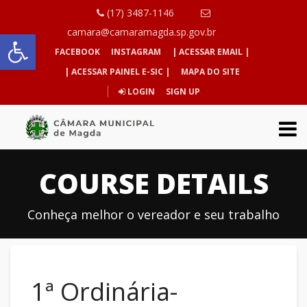
(17) 3487-1146
Abrir a barra de ferramentas
camara@camaramagda.sp.gov.br
FACEBOOK
INSTAGRAM
| ACESSAR EMAIL |
| ACESSAR PAINEL E-SIC |
MAPA DO SITE
LOGIN
SIGN UP
COURSE DETAILS
Conheça melhor o vereador e seu trabalho
1ª Ordinária-