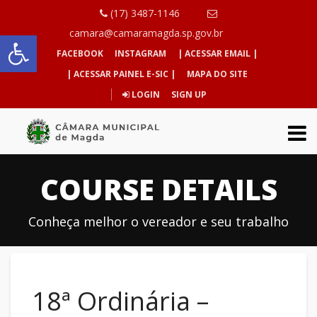
(17) 3487-1146
Abrir a barra de ferramentas
camara@camaramagda.sp.gov.br
FACEBOOK
INSTAGRAM
| ACESSAR EMAIL |
| ACESSAR PAINEL E-SIC |
MAPA DO SITE
LOGIN
SIGN UP
COURSE DETAILS
Conheça melhor o vereador e seu trabalho
18ª Ordinária –