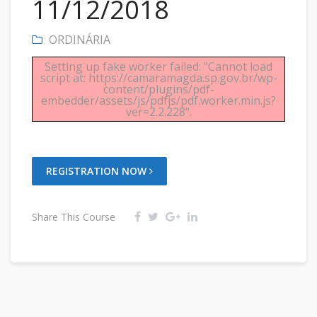
11/12/2018
ORDINÁRIA
Setting up fake worker failed: "Cannot load
script at: https://camaramagda.sp.gov.br/wp-
content/plugins/pdf-
embedder/assets/js/pdfjs/pdf.worker.min.js?
ver=2.2.228".
REGISTRATION NOW
Share This Course