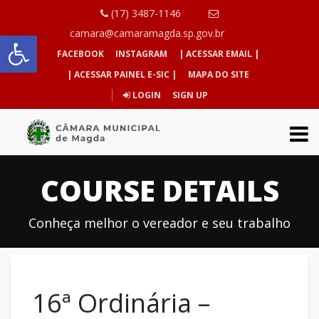
(17) 3487-1146
Abrir a barra de ferramentas
camara@camaramagda.sp.gov.br
FACEBOOK
INSTAGRAM
| ACESSAR EMAIL |
| ACESSAR PAINEL E-SIC |
MAPA DO SITE
LOGIN
SIGN UP
COURSE DETAILS
Conheça melhor o vereador e seu trabalho
16ª Ordinária –