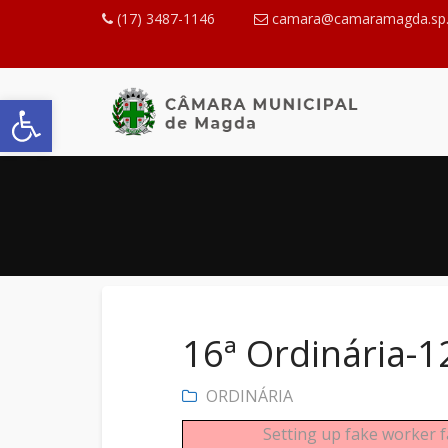
(17) 3487-1146
camara@camaramagda.sp.
Abrir a barra de ferramentas
16ª Ordinária-
ORDINÁRIA
Setting up fake worker f