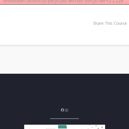
embedder/assets/js/pdfjs/pdf.worker.min.js?ver=2.2.228".
Share This Course
Facebook
Instagram