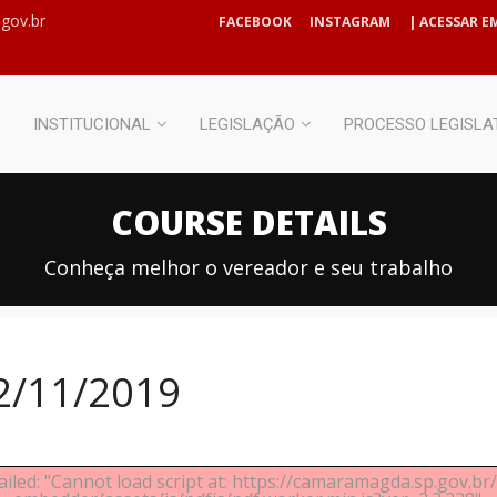
gov.br
FACEBOOK
INSTAGRAM
| ACESSAR EM
INSTITUCIONAL
LEGISLAÇÃO
PROCESSO LEGISLA
COURSE DETAILS
Conheça melhor o vereador e seu trabalho
12/11/2019
ailed: "Cannot load script at: https://camaramagda.sp.gov.b