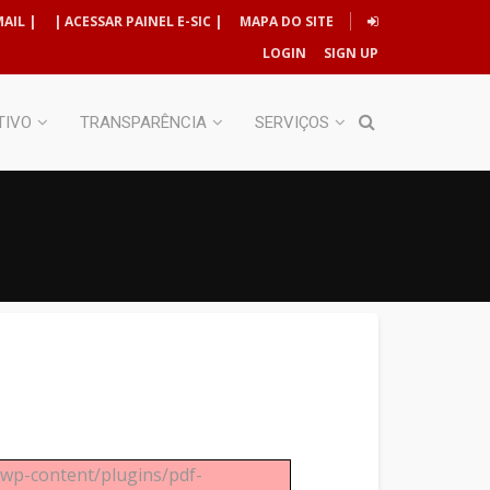
AIL |
| ACESSAR PAINEL E-SIC |
MAPA DO SITE
LOGIN
SIGN UP
TIVO
TRANSPARÊNCIA
SERVIÇOS
r/wp-content/plugins/pdf-