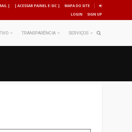
AIL |
| ACESSAR PAINEL E-SIC |
MAPA DO SITE
LOGIN
SIGN UP
TIVO
TRANSPARÊNCIA
SERVIÇOS