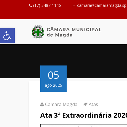
(17) 3487-1146
camara@camaramagda.sp.
Abrir a barra de ferramentas
05
ago 2026
Camara Magda
Atas
Ata 3ª Extraordinária 202